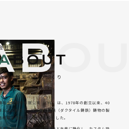
会社概要
A
BOUT
技術と誠実のものづくり
傳裕企業股份有限公司（CYD）は、1978年の創立以来、40
年以上にわたり、球状黒鉛鋳鉄（ダクタイル鋳鉄）鋳物の製
造経験を豊富に積んでまいりました。
産業用機械向け鋳物の研究開発と生産に特化し、カスタム設