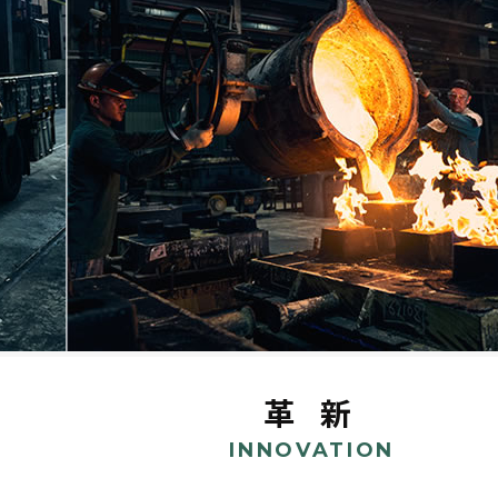
革 新
INNOVATION