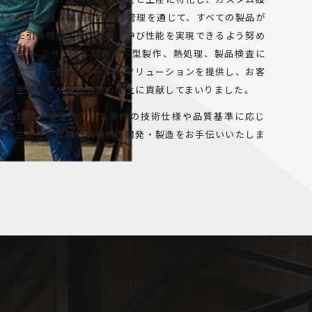
計や材料改良、徹底した製造管理を通じて、すべての製品が
優れた引張強度・降伏強度・伸び性能を実現できるよう努め
ています。 サンプル開発から型製作、熱処理、製品検査に
至るまで、一貫したトータルソリューションを提供し、お客
様の生産効率や製品品質の向上に貢献してまいりました。
単品試作や量産など、お客様の技術仕様や品質基準に応じ
て、さまざまな機械用鋳物の開発・製造をお手伝いいたしま
す。